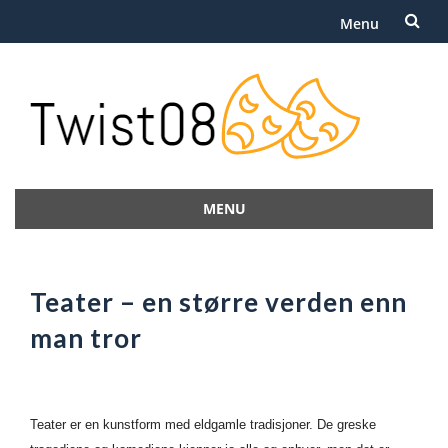
Menu
Skip
to
content
MENU
Skip
to
content
Teater – en større verden enn
man tror
Teater er en kunstform med eldgamle tradisjoner. De greske