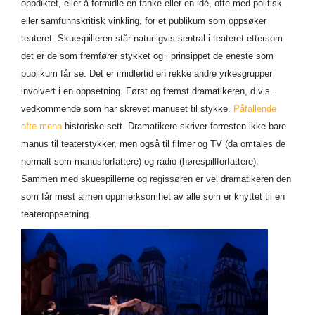
oppdiktet, eller å formidle en tanke eller en idé, ofte med politisk
eller samfunnskritisk vinkling, for et publikum som oppsøker
teateret. Skuespilleren står naturligvis sentral i teateret ettersom
det er de som fremfører stykket og i prinsippet de eneste som
publikum får se.
Det er imidlertid en rekke andre yrkesgrupper
involvert i en oppsetning. Først og fremst dramatikeren, d.v.s.
vedkommende som har skrevet manuset til stykke.
Påfallende
ofte menn
historiske sett. Dramatikere skriver forresten ikke bare
manus til teaterstykker, men også til filmer og TV (da omtales de
normalt som manusforfattere) og radio (hørespillforfattere).
Sammen med skuespillerne og regissøren er vel dramatikeren den
som får mest almen oppmerksomhet av alle som er knyttet til en
teateroppsetning.