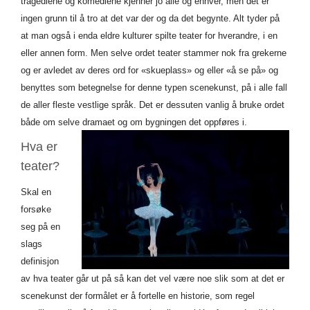
tragediene og komediene kjenner jo alle og enhver, men det er
ingen grunn til å tro at det var der og da det begynte. Alt tyder på
at man også i enda eldre kulturer spilte teater for hverandre, i en
eller annen form. Men selve ordet teater stammer nok fra grekerne
og er avledet av deres ord for «skueplass» og eller «å se på» og
benyttes som betegnelse for denne typen scenekunst, på i alle fall
de aller fleste vestlige språk. Det er dessuten vanlig å bruke ordet
både om selve dramaet og om bygningen det oppføres i.
Hva er
teater?
Skal en
forsøke
seg på en
slags
definisjon
av hva teater går ut på så kan det vel være noe slik som at det er
scenekunst der formålet er å fortelle en historie, som regel