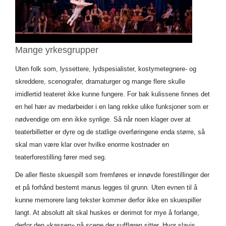
Mange yrkesgrupper
Uten folk som, lyssettere, lydspesialister, kostymetegnere- og
skreddere, scenografer, dramaturger og mange flere skulle
imidlertid teateret ikke kunne fungere. For bak kulissene finnes det
en hel hær av medarbeider i en lang rekke ulike funksjoner som er
nødvendige om enn ikke synlige. Så når noen klager over at
teaterbilletter er dyre og de statlige overføringene enda større, så
skal man være klar over hvilke enorme kostnader en
teaterforestilling fører med seg.
De aller fleste skuespill som fremføres er innøvde forestillinger der
et på forhånd bestemt manus legges til grunn. Uten evnen til å
kunne memorere lang tekster kommer derfor ikke en skuespiller
langt. At absolutt alt skal huskes er derimot for mye å forlange,
derfor den «kassen» på scene der suffløren sitter. Hvor slavis