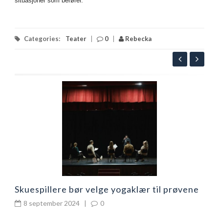
situasjoner som berører.
Categories:
Teater
|
0
|
Rebecka
H
e
Skuespillere bør velge yogaklær til prøvene
8 september 2024
|
0