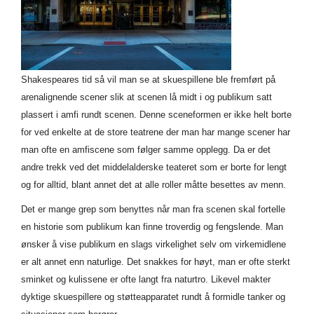
Shakespeares tid så vil man se at skuespillene ble fremført på
arenalignende scener slik at scenen lå midt i og publikum satt
plassert i amfi rundt scenen. Denne sceneformen er ikke helt borte
for ved enkelte at de store teatrene der man har mange scener har
man ofte en amfiscene som følger samme opplegg. Da er det
andre trekk ved det middelalderske teateret som er borte for lengt
og for alltid, blant annet det at alle roller måtte besettes av menn.
Det er mange grep som benyttes når man fra scenen skal fortelle
en historie som publikum kan finne troverdig og fengslende. Man
ønsker å vise publikum en slags virkelighet selv om virkemidlene
er alt annet enn naturlige. Det snakkes for høyt, man er ofte sterkt
sminket og kulissene er ofte langt fra naturtro. Likevel makter
dyktige skuespillere og støtteapparatet rundt å formidle tanker og