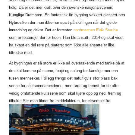
hold. Da er det mer kraft over den svenske nasjonalscenen,
Kungliga Dramaten. En fantastisk fin bygning vakkert plassert nær
Nybroviken der man ikke har spart på skillingen når det gjelder
innredning og dekor. Det er forresten
nordmannen Eirik Staubø
som er teatersjef der for tiden. Han ble ansatt i 2014 og skal visst
ha skapt en del røre på teateret som ikke alle ansatte er like
tilfredse med.
At bygningen er så store er ikke så overraskende med tanke på at
de skal komme på scene, foajé og salong for kanskje mer enn
tusen mennesker. I tillegg trengs det naturligvis stor plass bak
scene for alle scenearbeiderne, men først og fremst for de ofte
veldig omfattende kulissene som skal kjøre opp og ned, frem og
tilbake. Ser man filmer fra
middelalderen, for eksempel fra