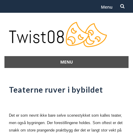
Menu
Skip
to
content
MENU
Skip
to
content
Teaterne ruver i bybildet
Det er som nevnt ikke bare selve scenestykket som kalles teater,
men også bygningen. Der forestillingene holdes. Som oftest er det
snakk om store prangende praktbygg der det er langt stor vekt på