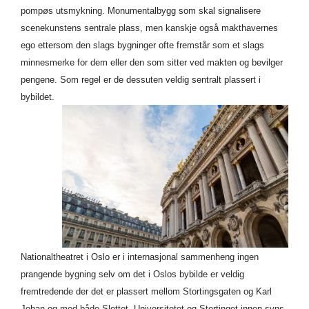
pompøs utsmykning. Monumentalbygg som skal signalisere
scenekunstens sentrale plass, men kanskje også makthavernes
ego ettersom den slags bygninger ofte fremstår som et slags
minnesmerke for dem eller den som sitter ved makten og bevilger
pengene. Som regel er de dessuten veldig sentralt plassert i
bybildet.
Nationaltheatret i Oslo er i internasjonal sammenheng ingen
prangende bygning selv om det i Oslos bybilde er veldig
fremtredende der det er plassert mellom Stortingsgaten og Karl
Johan og med både Slottet, Universitetet og Stortinget innen syns