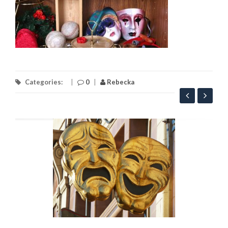
Categories:
|
0
|
Rebecka
S